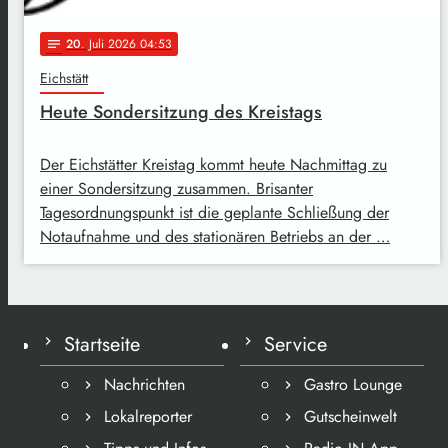
20
. Juli 2026 04:53
notes
Eichstätt
Heute Sondersitzung des Kreistags
Der Eichstätter Kreistag kommt heute Nachmittag zu
einer Sondersitzung zusammen. Brisanter
Tagesordnungspunkt ist die geplante Schließung der
Notaufnahme und des stationären Betriebs an der …
Startseite
Service
Nachrichten
Gastro Lounge
Lokalreporter
Gutscheinwelt