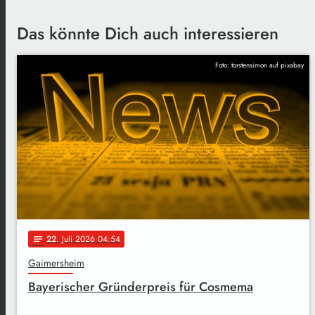
Das könnte Dich auch interessieren
Foto: torstensimon auf pixabay
22
. Juli 2026 04:54
notes
Gaimersheim
Bayerischer Gründerpreis für Cosmema