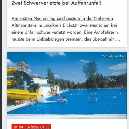
Zwei Schwerverletzte bei Auffahrunfall
Am späten Nachmittag sind gestern in der Nähe von
Altmannstein im Landkreis Eichstätt zwei Menschen bei
einem Unfall schwer verletzt worden. Eine Autofahrerin
musste beim Linksabbiegen bremsen, das übersah ein …
Markt Altmannstein
24
. Juli 2026 04:53
notes