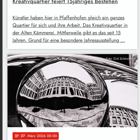
Kreativquartier feiert 15jähriges Bestehen
Künstler haben hier in Pfaffenhofen gleich ein ganzes
Quartier für sich und ihre Arbeit. Das Kreativquartier in
der Alten Kämmerei. Mittlerweile gibt es das seit 15
Jahren. Grund für eine besondere Jahresausstellung …
Foto: Dirk Schönowsky
27
. März 2026 05:00
notes