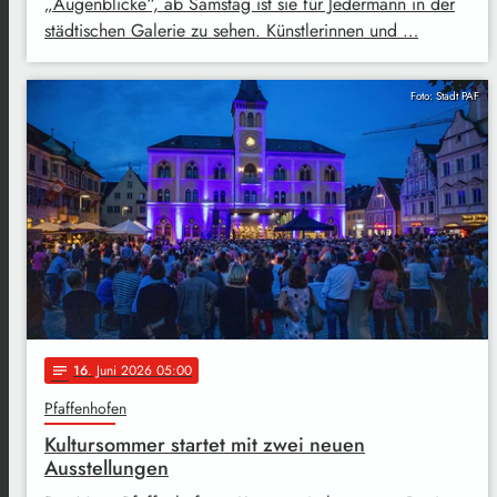
„Augenblicke“, ab Samstag ist sie für Jedermann in der
städtischen Galerie zu sehen. Künstlerinnen und …
Foto: Stadt PAF
16
. Juni 2026 05:00
notes
Pfaffenhofen
Kultursommer startet mit zwei neuen
Ausstellungen