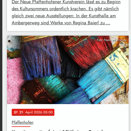
Der Neue Pfaffenhofener Kunstverein lässt es zu Beginn
des Kultursommers ordentlich krachen. Es gibt nämlich
gleich zwei neue Ausstellungen: In der Kunsthalle am
Ambergerweg sind Werke von Regina Baierl zu …
Foto: Pexels auf pixabay
21
. April 2026 05:00
notes
Pfaffenhofen