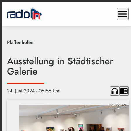
menu
Pfaffenhofen
Ausstellung in Städtischer
Galerie
headphones
chrome_reader_mode
24. Juni 2024
· 05:56 Uhr
Foto: Stadt PAF