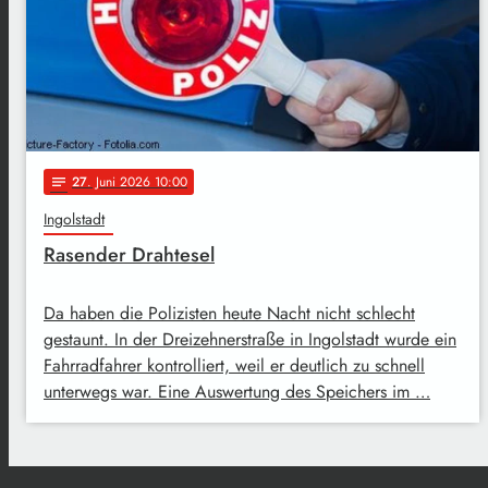
27
. Juni 2026 10:00
notes
Ingolstadt
Rasender Drahtesel
Da haben die Polizisten heute Nacht nicht schlecht
gestaunt. In der Dreizehnerstraße in Ingolstadt wurde ein
Fahrradfahrer kontrolliert, weil er deutlich zu schnell
unterwegs war. Eine Auswertung des Speichers im …