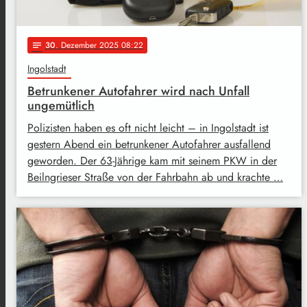
30
. Dezember 2025 08:22
notes
Ingolstadt
Betrunkener Autofahrer wird nach Unfall
ungemütlich
Polizisten haben es oft nicht leicht – in Ingolstadt ist
gestern Abend ein betrunkener Autofahrer ausfallend
geworden. Der 63-Jährige kam mit seinem PKW in der
Beilngrieser Straße von der Fahrbahn ab und krachte …