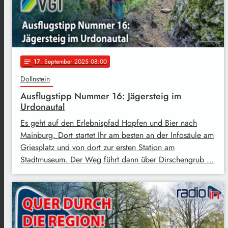
17
. September 2025 08:00
notes
Dollnstein
Ausflugstipp Nummer 16: Jägersteig im
Urdonautal
Es geht auf den Erlebnispfad Hopfen und Bier nach
Mainburg. Dort startet Ihr am besten an der Infosäule am
Griesplatz und von dort zur ersten Station am
Stadtmuseum. Der Weg führt dann über Dirschengrub …