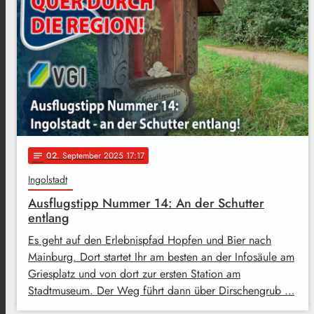
02
. September 2025 17:17
notes
Ingolstadt
Ausflugstipp Nummer 14: An der Schutter
entlang
Es geht auf den Erlebnispfad Hopfen und Bier nach
Mainburg. Dort startet Ihr am besten an der Infosäule am
Griesplatz und von dort zur ersten Station am
Stadtmuseum. Der Weg führt dann über Dirschengrub …