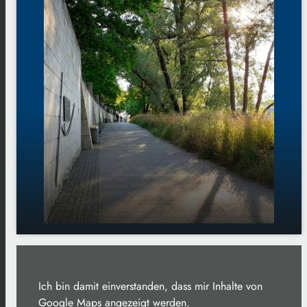
play_arrow
Die Donau rauf und runter
00:00
Ich bin damit einverstanden, dass mir Inhalte von
01:06
Google Maps angezeigt werden.