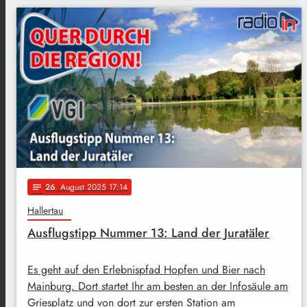
26
. August 2025 17:14
notes
Hallertau
Ausflugstipp Nummer 13: Land der Juratäler
Es geht auf den Erlebnispfad Hopfen und Bier nach
Mainburg. Dort startet Ihr am besten an der Infosäule am
Griesplatz und von dort zur ersten Station am