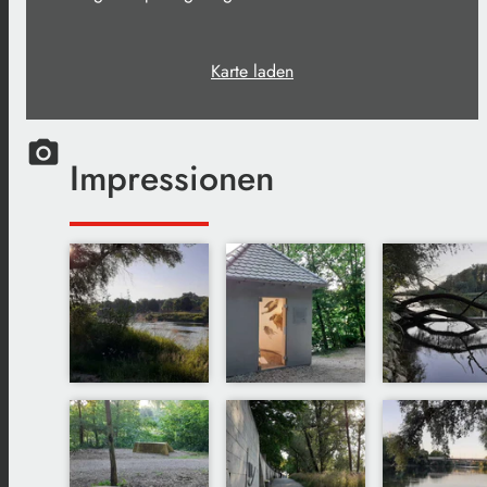
Karte laden
camera_alt
Impressionen