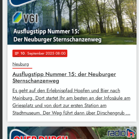
10
. September 2025 08:00
notes
Neuburg
Ausflugstipp Nummer 15: der Neuburger
Sternschanzenweg
Es geht auf den Erlebnispfad Hopfen und Bier nach
Mainburg. Dort startet Ihr am besten an der Infosäule am
Griesplatz und von dort zur ersten Station am
Stadtmuseum. Der Weg führt dann über Dirschengrub …