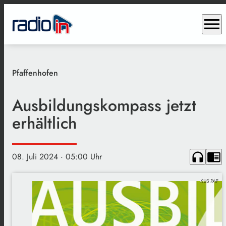
menu
Pfaffenhofen
Ausbildungskompass jetzt
erhältlich
headphones
chrome_reader_mode
08. Juli 2024
· 05:00 Uhr
KUS PAF