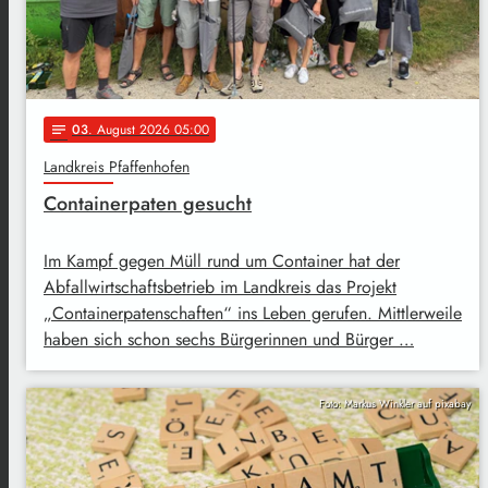
03
. August 2026 05:00
notes
Landkreis Pfaffenhofen
Containerpaten gesucht
Im Kampf gegen Müll rund um Container hat der
Abfallwirtschaftsbetrieb im Landkreis das Projekt
„Containerpatenschaften“ ins Leben gerufen. Mittlerweile
haben sich schon sechs Bürgerinnen und Bürger …
Foto: Markus Winkler auf pixabay