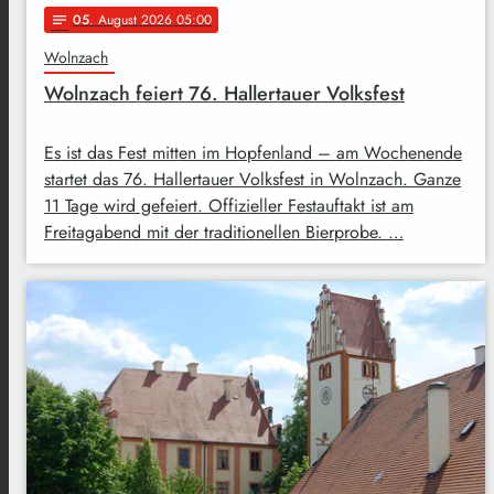
05
. August 2026 05:00
notes
Wolnzach
Wolnzach feiert 76. Hallertauer Volksfest
Es ist das Fest mitten im Hopfenland – am Wochenende
startet das 76. Hallertauer Volksfest in Wolnzach. Ganze
11 Tage wird gefeiert. Offizieller Festauftakt ist am
Freitagabend mit der traditionellen Bierprobe. …