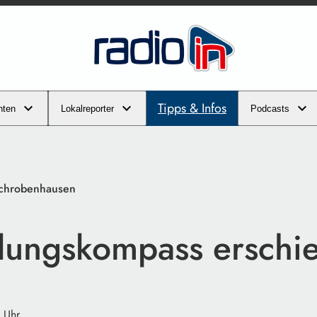
Tipps & Infos
hten
Lokalreporter
Podcasts
Schrobenhausen
dungskompass erschi
 Uhr