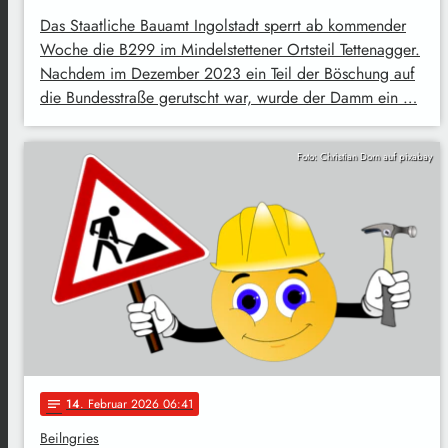
Das Staatliche Bauamt Ingolstadt sperrt ab kommender
Woche die B299 im Mindelstettener Ortsteil Tettenagger.
Nachdem im Dezember 2023 ein Teil der Böschung auf
die Bundesstraße gerutscht war, wurde der Damm ein …
Foto: Christian Dorn auf pixabay
14
. Februar 2026 06:41
notes
Beilngries