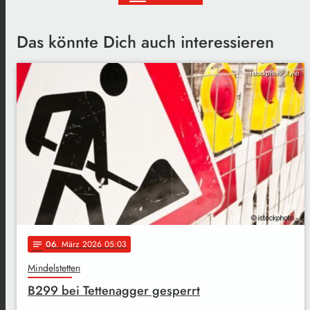
Das könnte Dich auch interessieren
istockphoto_Xyno
06
. März 2026 05:03
notes
Mindelstetten
B299 bei Tettenagger gesperrt