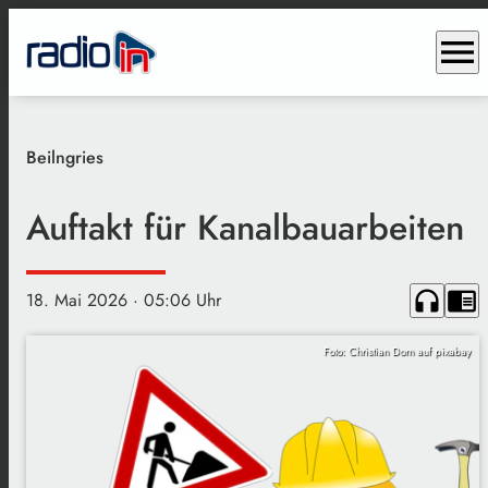
menu
Beilngries
Auftakt für Kanalbauarbeiten
headphones
chrome_reader_mode
18. Mai 2026
· 05:06 Uhr
Foto: Christian Dorn auf pixabay