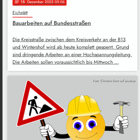
15
. Dezember 2025 05:06
notes
Eichstätt
Bauarbeiten auf Bundesstraßen
Die Kreisstraße zwischen dem Kreisverkehr an der B13
und Wintershof wird ab heute komplett gesperrt. Grund
sind dringende Arbeiten an einer Hochspannungsleitung.
Die Arbeiten sollen voraussichtlich bis Mittwoch …
Foto: Christian Dorn auf pixabay