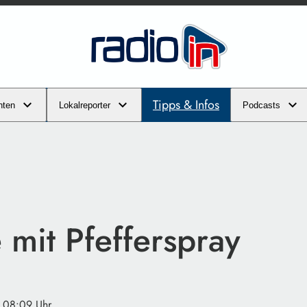
Tipps & Infos
hten
Lokalreporter
Podcasts
 mit Pfefferspray
· 08:09 Uhr