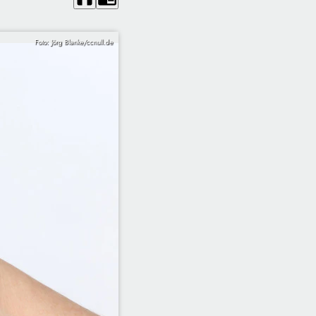
Foto: Jörg Blanke/ccnull.de