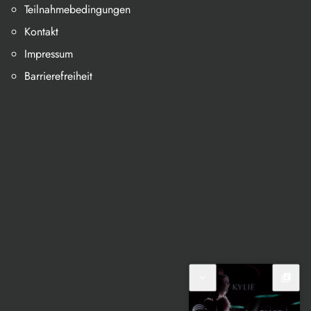
Teilnahmebedingungen
Kontakt
Impressum
Barrierefreiheit
expand_more
library_music