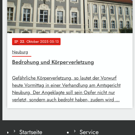
22
. Oktober 2025 05:13
notes
Neuburg
Bedrohung und Körperverletzung
Gefährliche Körperverletzung, so lautet der Vorwurf
heute Vormittag in einer Verhandlung am Amtsgericht
Neuburg. Der Angeklagte soll sein Opfer nicht nur
verletzt, sondern auch bedroht haben, zudem wird …
Startseite
Service