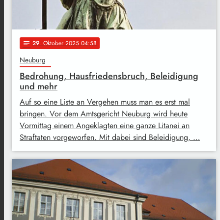
29
. Oktober 2025 04:58
notes
Neuburg
Bedrohung, Hausfriedensbruch, Beleidigung
und mehr
Auf so eine Liste an Vergehen muss man es erst mal
bringen. Vor dem Amtsgericht Neuburg wird heute
Vormittag einem Angeklagten eine ganze Litanei an
Straftaten vorgeworfen. Mit dabei sind Beleidigung, …