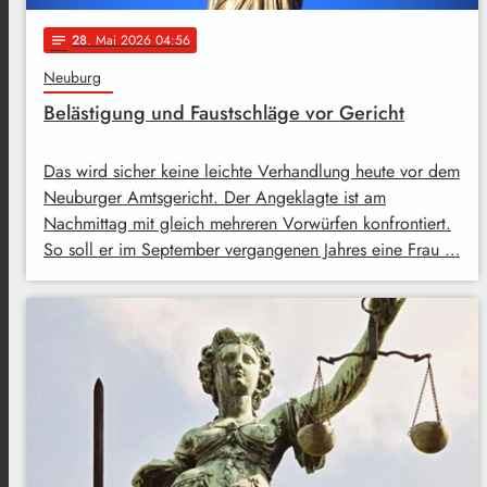
28
. Mai 2026 04:56
notes
Neuburg
Belästigung und Faustschläge vor Gericht
Das wird sicher keine leichte Verhandlung heute vor dem
Neuburger Amtsgericht. Der Angeklagte ist am
Nachmittag mit gleich mehreren Vorwürfen konfrontiert.
So soll er im September vergangenen Jahres eine Frau …