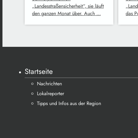
„Landesstraßensicherheit“, sie läuft
„Land
den ganzen Monat über. Auch …
das P
Startseite
Nachrichten
Lokalreporter
Tipps und Infos aus der Region