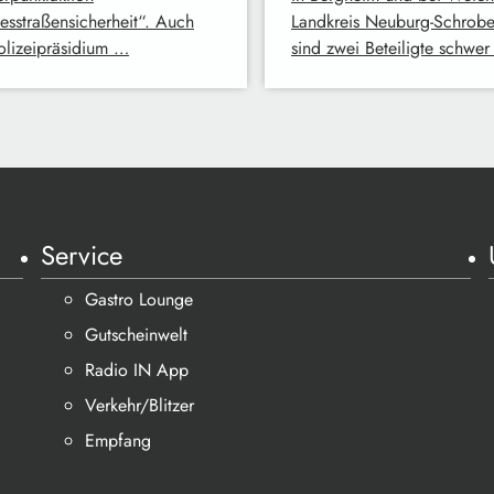
esstraßensicherheit“. Auch
Landkreis Neuburg-Schrob
olizeipräsidium …
sind zwei Beteiligte schwe
Service
Gastro Lounge
Gutscheinwelt
Radio IN App
Verkehr/Blitzer
Empfang