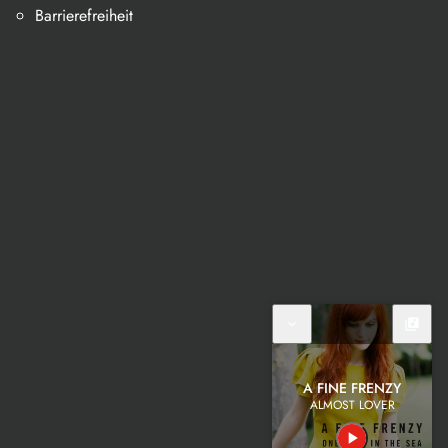
Barrierefreiheit
expand_more
library_music
A FINE FRENZY
ALMOST LOVER
play_arrow