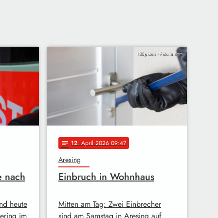
135pixels - Fotolia.com
12
. April 2026 09:47
notes
Aresing
e nach
Einbruch in Wohnhaus
und heute
Mitten am Tag: Zwei Einbrecher
ering im
sind am Samstag in Aresing auf