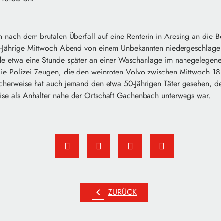
h nach dem brutalen Überfall auf eine Renterin in Aresing an die 
4-Jährige Mittwoch Abend von einem Unbekannten niedergeschlagen
e etwa eine Stunde später an einer Waschanlage im nahegelege
t die Polizei Zeugen, die den weinroten Volvo zwischen Mittwoch 18
herweise hat auch jemand den etwa 50-Jährigen Täter gesehen, d
se als Anhalter nahe der Ortschaft Gachenbach unterwegs war.
chevron_left
ZURÜCK