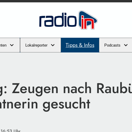
Tipps & Infos
hten
Lokalreporter
Podcasts
g: Zeugen nach Raubü
ntnerin gesucht
 16:53 Uhr