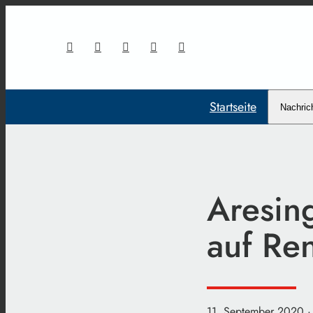
Startseite
Nachric
Aresin
auf Re
11. September 2020
·