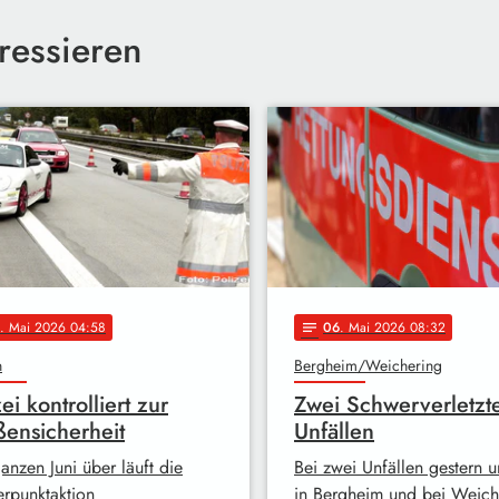
ressieren
. Mai 2026 04:58
06
. Mai 2026 08:32
notes
n
Bergheim/Weichering
ei kontrolliert zur
Zwei Schwerverletzt
ßensicherheit
Unfällen
anzen Juni über läuft die
Bei zwei Unfällen gestern 
rpunktaktion
in Bergheim und bei Weich