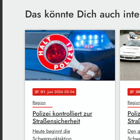
Das könnte Dich auch inte
01
. Juni 2026 05:04
28
notes
notes
Region
Regio
Polizei kontrolliert zur
Poliz
Straßensicherheit
Stra
Heute beginnt die
Den g
Schwerpunktaktion
Schwe