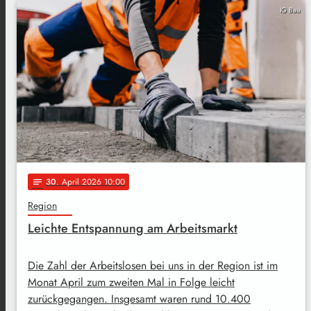
IG Bau
30
. April 2026 10:00
notes
Region
Leichte Entspannung am Arbeitsmarkt
Die Zahl der Arbeitslosen bei uns in der Region ist im
Monat April zum zweiten Mal in Folge leicht
zurückgegangen. Insgesamt waren rund 10.400