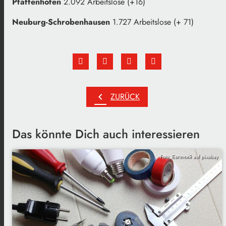
Pfaffenhofen
2.092 Arbeitslose (+16)
Neuburg-Schrobenhausen
1.727 Arbeitslose (+ 71)
chevron_left
ZURÜCK
Das könnte Dich auch interessieren
Foto: Евгений auf pixabay