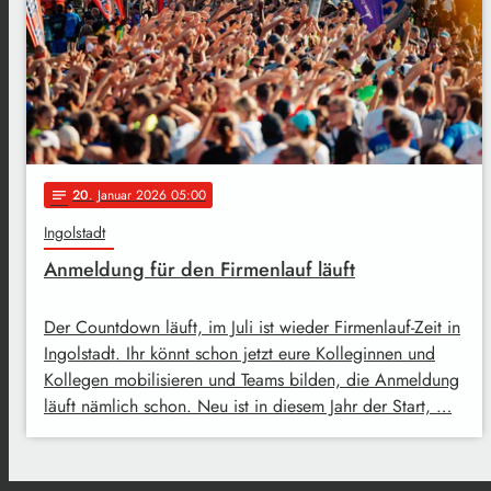
20
. Januar 2026 05:00
notes
Ingolstadt
Anmeldung für den Firmenlauf läuft
Der Countdown läuft, im Juli ist wieder Firmenlauf-Zeit in
Ingolstadt. Ihr könnt schon jetzt eure Kolleginnen und
Kollegen mobilisieren und Teams bilden, die Anmeldung
läuft nämlich schon. Neu ist in diesem Jahr der Start, …