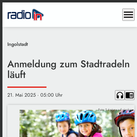
menu
Ingolstadt
Anmeldung zum Stadtradeln
läuft
headphones
chrome_reader_mode
21. Mai 2025
· 05:00 Uhr
Foto: S.Aptacy auf pixabay