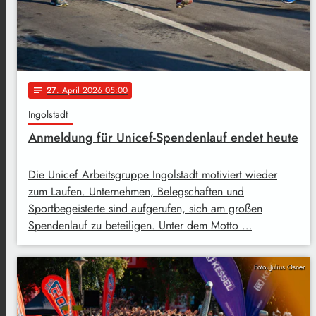
27
. April 2026 05:00
notes
Ingolstadt
Anmeldung für Unicef-Spendenlauf endet heute
Die Unicef Arbeitsgruppe Ingolstadt motiviert wieder
zum Laufen. Unternehmen, Belegschaften und
Sportbegeisterte sind aufgerufen, sich am großen
Spendenlauf zu beteiligen. Unter dem Motto …
Foto: Julius Osner