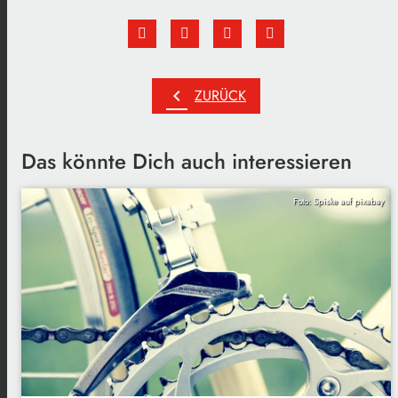
chevron_left
ZURÜCK
Das könnte Dich auch interessieren
Foto: Spiske auf pixabay