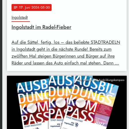
17
. Juni 2026 05:00
notes
Ingolstadt
Ingolstadt im Radel-Fieber
Auf die Sättel, fertig, los – das beliebte STADTRADELN
in Ingolstadt geht in die nächste Runde! Bereits zum
zwölften Mal steigen Bürgerinnen und Bürger auf ihre
Räder und lassen das Auto einfach mal stehen. Dann …
Foto: Monika Uhl/ Ausbildungskompass