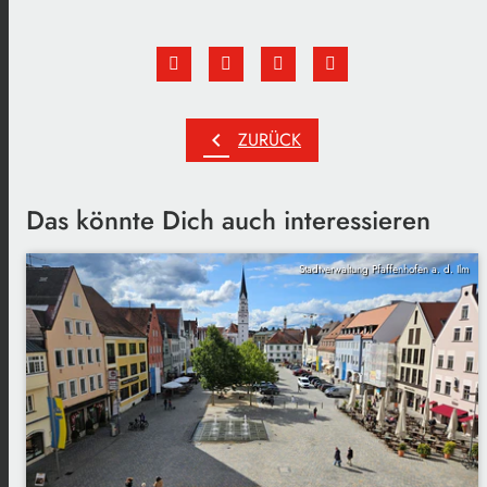
chevron_left
ZURÜCK
Das könnte Dich auch interessieren
Stadtverwaltung Pfaffenhofen a. d. Ilm