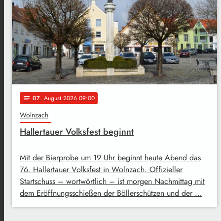
07
. August 2026 09:00
notes
Wolnzach
Hallertauer Volksfest beginnt
Mit der Bierprobe um 19 Uhr beginnt heute Abend das
76. Hallertauer Volksfest in Wolnzach. Offizieller
Startschuss – wortwörtlich – ist morgen Nachmittag mit
dem Eröffnungsschießen der Böllerschützen und der …