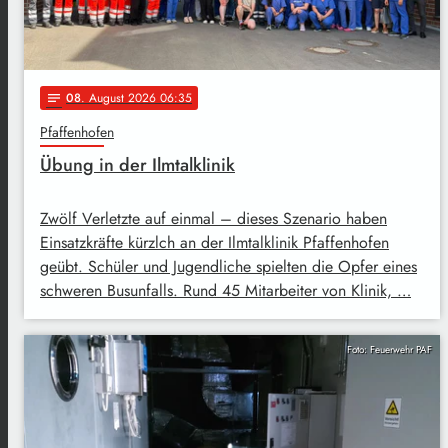
08
. August 2026 06:35
notes
Pfaffenhofen
Übung in der Ilmtalklinik
Zwölf Verletzte auf einmal – dieses Szenario haben
Einsatzkräfte kürzlch an der Ilmtalklinik Pfaffenhofen
geübt. Schüler und Jugendliche spielten die Opfer eines
schweren Busunfalls. Rund 45 Mitarbeiter von Klinik, …
Foto: Feuerwehr PAF