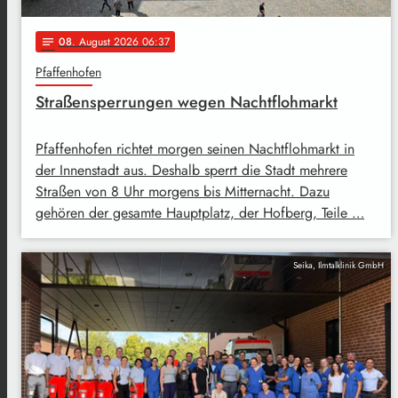
08
. August 2026 06:37
notes
Pfaffenhofen
Straßensperrungen wegen Nachtflohmarkt
Pfaffenhofen richtet morgen seinen Nachtflohmarkt in
der Innenstadt aus. Deshalb sperrt die Stadt mehrere
Straßen von 8 Uhr morgens bis Mitternacht. Dazu
gehören der gesamte Hauptplatz, der Hofberg, Teile …
Seika, Ilmtalklinik GmbH