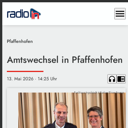
menu
Pfaffenhofen
Amtswechsel in Pfaffenhofen
headphones
chrome_reader_mode
13. Mai 2026
· 14:25 Uhr
Funkhaus Ingolstadt / Furkan Elvan Boyraz