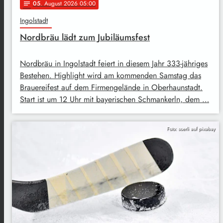
05
. August 2026 05:00
notes
Ingolstadt
Nordbräu lädt zum Jubiläumsfest
Nordbräu in Ingolstadt feiert in diesem Jahr 333-jähriges
Bestehen. Highlight wird am kommenden Samstag das
Brauereifest auf dem Firmengelände in Oberhaunstadt.
Start ist um 12 Uhr mit bayerischen Schmankerln, dem …
Foto: soerli auf pixabay