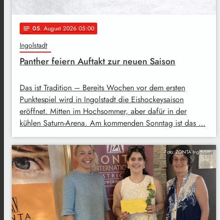
05
. August 2026 05:00
notes
Ingolstadt
Panther feiern Auftakt zur neuen Saison
Das ist Tradition – Bereits Wochen vor dem ersten
Punktespiel wird in Ingolstadt die Eishockeysaison
eröffnet. Mitten im Hochsommer, aber dafür in der
kühlen Saturn-Arena. Am kommenden Sonntag ist das …
Foto: ZONTA Ingolstadt