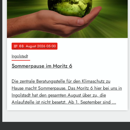
03
. August 2026 05:00
notes
Ingolstadt
Sommerpause im Moritz 6
Die zentrale Beratungsstelle für den Klimaschutz zu
Hause macht Sommerpause. Das Moritz 6 hier bei uns in
Ingolstadt hat den gesamten August über zu, die
Anlaufstelle ist nicht besetzt. Ab 1. September sind …