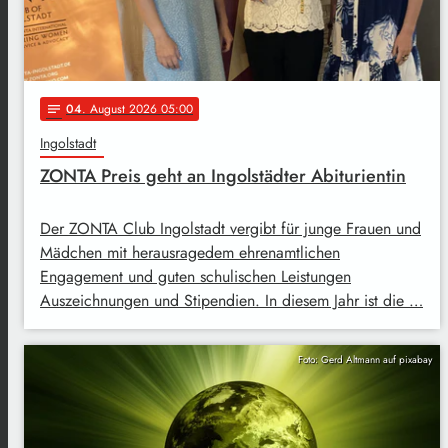
04
. August 2026 05:00
notes
Ingolstadt
ZONTA Preis geht an Ingolstädter Abiturientin
Der ZONTA Club Ingolstadt vergibt für junge Frauen und
Mädchen mit herausragedem ehrenamtlichen
Engagement und guten schulischen Leistungen
Auszeichnungen und Stipendien. In diesem Jahr ist die …
Foto: Gerd Altmann auf pixabay