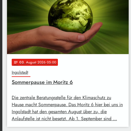
03
. August 2026 05:00
notes
Ingolstadt
Sommerpause im Moritz 6
Die zentrale Beratungsstelle für den Klimaschutz zu
Hause macht Sommerpause. Das Moritz 6 hier bei uns in
Ingolstadt hat den gesamten August über zu, die
Anlaufstelle ist nicht besetzt. Ab 1. September sind …