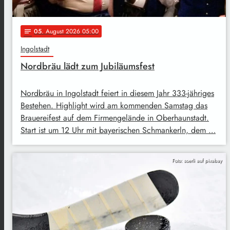
05
. August 2026 05:00
notes
Ingolstadt
Nordbräu lädt zum Jubiläumsfest
Nordbräu in Ingolstadt feiert in diesem Jahr 333-jähriges
Bestehen. Highlight wird am kommenden Samstag das
Brauereifest auf dem Firmengelände in Oberhaunstadt.
Start ist um 12 Uhr mit bayerischen Schmankerln, dem …
Foto: soerli auf pixabay