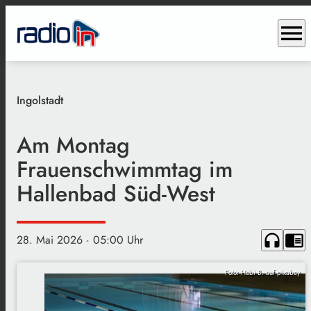
menu
Ingolstadt
Am Montag
Frauenschwimmtag im
Hallenbad Süd-West
headphones
chrome_reader_mode
28. Mai 2026
· 05:00 Uhr
Foto: Hebi B. auf pixabay