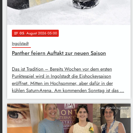
05
. August 2026 05:00
notes
Ingolstadt
Panther feiern Auftakt zur neuen Saison
Das ist Tradition – Bereits Wochen vor dem ersten
Punktespiel wird in Ingolstadt die Eishockeysaison
eröffnet. Mitten im Hochsommer, aber dafür in der
kühlen Saturn-Arena. Am kommenden Sonntag ist das …
Foto: ZONTA Ingolstadt