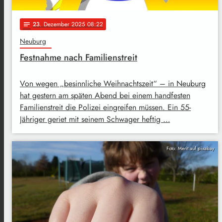
23
. Dezember 2025 08:22
notes
Neuburg
Festnahme nach Familienstreit
Von wegen „besinnliche Weihnachtszeit“ – in Neuburg
hat gestern am späten Abend bei einem handfesten
Familienstreit die Polizei eingreifen müssen. Ein 55-
Jähriger geriet mit seinem Schwager heftig …
Foto: Merit auf pixabay