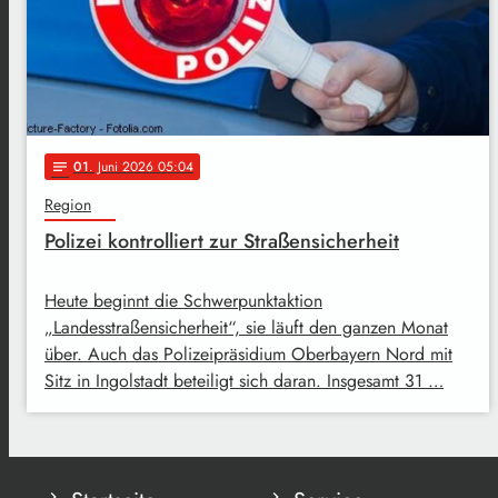
01
. Juni 2026 05:04
notes
Region
Polizei kontrolliert zur Straßensicherheit
Heute beginnt die Schwerpunktaktion
„Landesstraßensicherheit“, sie läuft den ganzen Monat
über. Auch das Polizeipräsidium Oberbayern Nord mit
Sitz in Ingolstadt beteiligt sich daran. Insgesamt 31 …