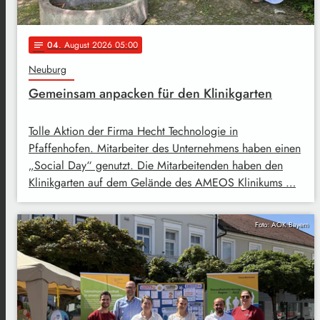
04
. August 2026 05:00
notes
Neuburg
Gemeinsam anpacken für den Klinikgarten
Tolle Aktion der Firma Hecht Technologie in
Pfaffenhofen. Mitarbeiter des Unternehmens haben einen
„Social Day“ genutzt. Die Mitarbeitenden haben den
Klinikgarten auf dem Gelände des AMEOS Klinikums …
Foto: AOK Bayern