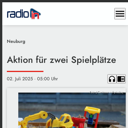
menu
Neuburg
Aktion für zwei Spielplätze
headphones
chrome_reader_mode
02. Juli 2025
· 05:00 Uhr
Foto: J.Caniceus auf pixabay