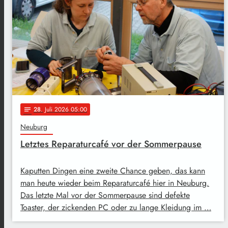
28
. Juli 2026 05:00
notes
Neuburg
Letztes Reparaturcafé vor der Sommerpause
Kaputten Dingen eine zweite Chance geben, das kann
man heute wieder beim Reparaturcafé hier in Neuburg.
Das letzte Mal vor der Sommerpause sind defekte
Toaster, der zickenden PC oder zu lange Kleidung im …