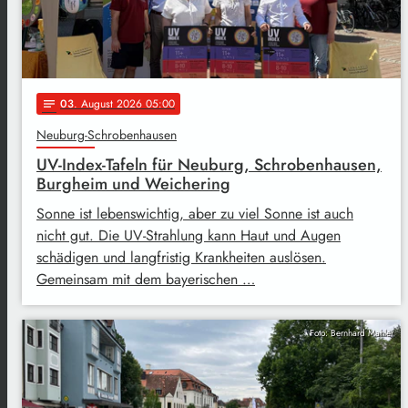
03
. August 2026 05:00
notes
Neuburg-Schrobenhausen
UV-Index-Tafeln für Neuburg, Schrobenhausen,
Burgheim und Weichering
Sonne ist lebenswichtig, aber zu viel Sonne ist auch
nicht gut. Die UV-Strahlung kann Haut und Augen
schädigen und langfristig Krankheiten auslösen.
Gemeinsam mit dem bayerischen …
Foto: Bernhard Mahler