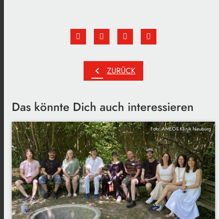
chevron_left
ZURÜCK
Das könnte Dich auch interessieren
Foto: AMEOS Klinik Neuburg