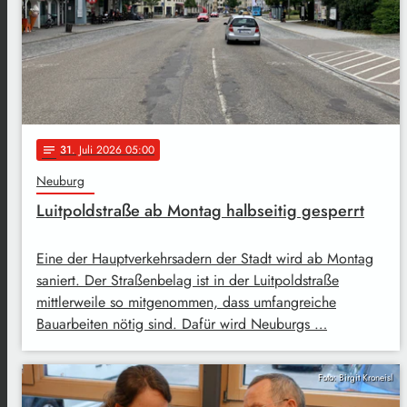
31
. Juli 2026 05:00
notes
Neuburg
Luitpoldstraße ab Montag halbseitig gesperrt
Eine der Hauptverkehrsadern der Stadt wird ab Montag
saniert. Der Straßenbelag ist in der Luitpoldstraße
mittlerweile so mitgenommen, dass umfangreiche
Bauarbeiten nötig sind. Dafür wird Neuburgs …
Foto: Birgit Kroneisl