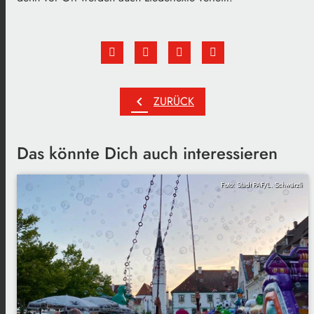
chevron_left
ZURÜCK
Das könnte Dich auch interessieren
Foto: Stadt PAF/L. Schwärzli