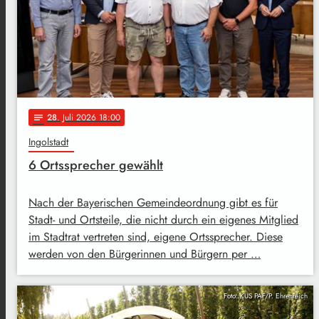
28
. Juli 2026 18:00
notes
Ingolstadt
6 Ortssprecher gewählt
Nach der Bayerischen Gemeindeordnung gibt es für
Stadt- und Ortsteile, die nicht durch ein eigenes Mitglied
im Stadtrat vertreten sind, eigene Ortssprecher. Diese
werden von den Bürgerinnen und Bürgern per …
Foto: KUS PAF/P. Ehrenreich