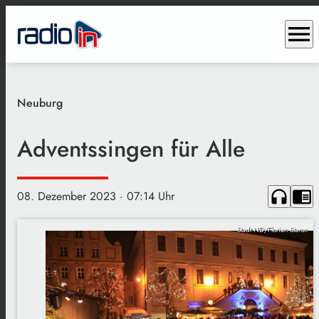
menu
Neuburg
Adventssingen für Alle
headphones
chrome_reader_mode
08. Dezember 2023
· 07:14 Uhr
Stadt ND/Florian Staron