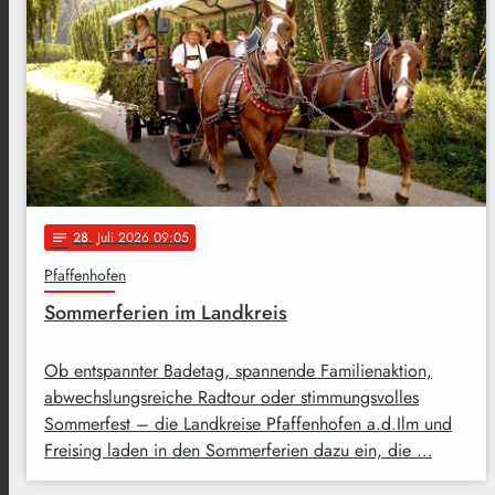
28
. Juli 2026 09:05
notes
Pfaffenhofen
Sommerferien im Landkreis
Ob entspannter Badetag, spannende Familienaktion,
abwechslungsreiche Radtour oder stimmungsvolles
Sommerfest – die Landkreise Pfaffenhofen a.d.Ilm und
Freising laden in den Sommerferien dazu ein, die …