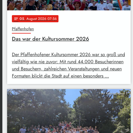
05
. August 2026 07:56
notes
Pfaffenhofen
Das war der Kultursommer 2026
Der Pfaffenhofener Kultursommer 2026 war so groß und
vielfältig wie nie zuvor: Mit rund 44.000 Besucherinnen
und Besuchern, zahlreichen Veranstaltungen und neuen
Formaten blickt die Stadt auf einen besonders …
Foto: Kolpingjugend EI