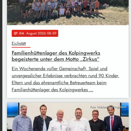
04
. August 2026 08:59
notes
Eichstätt
Familienhüttenlager des Kolpingwerks
begeisterte unter dem Motto „Zirkus“
Ein Wochenende voller Gemeinschaft, Spiel und
unvergesslicher Erlebnisse verbrachten rund 90 Kinder,
Eltern und das ehrenamtliche Betreuerteam beim
Familienhüttenlager des Kolpingwerkes …
Foto: Wobker/ Stadt Ingolstadt