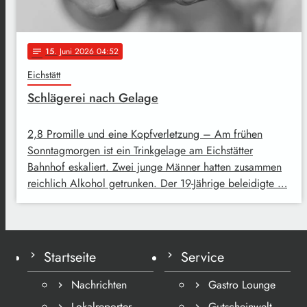
15
. Juni 2026 04:52
notes
Eichstätt
Schlägerei nach Gelage
2,8 Promille und eine Kopfverletzung – Am frühen
Sonntagmorgen ist ein Trinkgelage am Eichstätter
Bahnhof eskaliert. Zwei junge Männer hatten zusammen
reichlich Alkohol getrunken. Der 19-Jährige beleidigte …
Startseite
Service
Nachrichten
Gastro Lounge
Lokalreporter
Gutscheinwelt