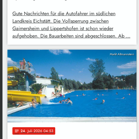
Gute Nachrichten für die Autofahrer im südlichen
Landkreis Eichstätt. Die Vollsperrung zwischen
Gaimersheim und Lippertshofen ist schon wieder
aufgehoben. Die Bauarbeiten sind abgeschlossen. Ab …
Markt Altmannstein
24
. Juli 2026 04:53
notes