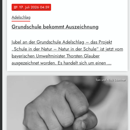
17
. Juli 2026 04:59
notes
Adelschlag
Grundschule bekommt Auszeichnung
Jubel an der Grundschule Adelschlag – das Projekt
„Schule in der Natur – Natur in der Schule“ ist jetzt vom
bayerischen Umweltminister Thorsten Glauber
ausgezeichnet worden. Es handelt sich um einen …
Tom und Nicki Löschner