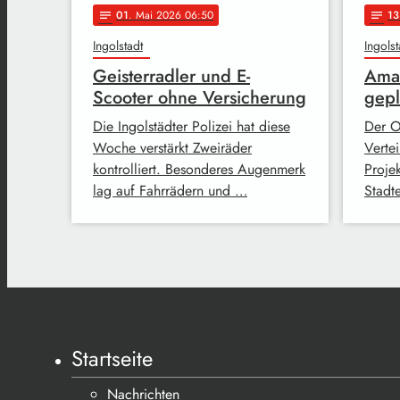
01
. Mai 2026 06:50
13
notes
notes
Ingolstadt
Ingolst
Geisterradler und E-
Amaz
Scooter ohne Versicherung
gepl
Die Ingolstädter Polizei hat diese
Der O
Woche verstärkt Zweiräder
Vertei
kontrolliert. Besonderes Augenmerk
Proje
lag auf Fahrrädern und …
Stadt
Startseite
Nachrichten