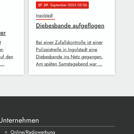
29
. September 2025 05:06
notes
Ingolstadt
Diebesbande aufgeflogen
rer
t
Bei einer Zufallskontrolle ist einer
r-
Polizeistreife in Ingolstadt eine
auf den
Diebesbande ins Netz gegangen.
n …
Am späten Samstagabend war …
Unternehmen
Online/Radiowerbung