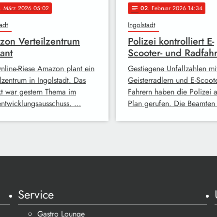
. März 2026 05:02
02
. Februar 2026 14:34
notes
adt
Ingolstadt
on Verteilzentrum
Polizei kontrolliert E-
ant
Scooter- und Radfah
nline-Riese Amazon plant ein
Gestiegene Unfallzahlen mi
lzentrum in Ingolstadt. Das
Geisterradlern und E-Scoote
kt war gestern Thema im
Fahrern haben die Polizei 
entwicklungsausschuss. …
Plan gerufen. Die Beamte
Service
Gastro Lounge