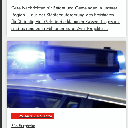
Gute Nachrichten für Städte und Gemeinden in unserer
Region – aus der Städtebauförderung des Freistaates
fließt richtig viel Geld in die klammen Kassen. Insgesamt
sind es rund zehn Millionen Euro. Zwei Projekte …
25
. März 2026 09:24
notes
B16 Burgheim