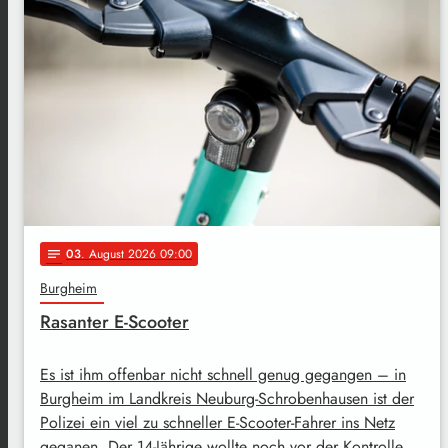
03
. August 2026 09:00
notes
Burgheim
Rasanter E-Scooter
Es ist ihm offenbar nicht schnell genug gegangen – in
Burgheim im Landkreis Neuburg-Schrobenhausen ist der
Polizei ein viel zu schneller E-Scooter-Fahrer ins Netz
geganen. Der 14-Jährige wollte noch vor der Kontrolle …