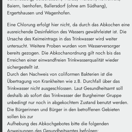
Baiern, Isenhofen, Ballersdorf (ohne am Südhang),
Ergertshausen und Wagenhofen.
Eine Chlorung e
rfolgt
hier
nicht, da durch das Abkochen eine
ausreichende
Desinfektion des Wassers gewährleistet ist.
Die
Ursache des Keimeintrags in
das Trinkwasser
wird weiter
untersucht
. Weitere Proben wurden vom
Wasserversorger
bereits gezogen.
Die Abkochanordnung
gilt noch bis das
Erreichen einer einwandfreien Trinkwasserqualität wieder
sichergestellt ist.
Durch den Nachweis von
coliformen Bakterien
ist die
Übertragung von
Krankheiten wie z.B. Durchfall über das
Trinkwasser nicht ausgeschlossen.
Laut Gesundheitsam
t soll
deshalb ab sofort das Trinkwasser der Burgheimer
Gruppe
unbedingt nur noch in abgekochtem Zustand benutzt werden.
Die Bürger
innen und
Bürger
in den betroffenen
G
ebiete
n
soll
en bis zur
Aufhebung des Abkochg
ebotes bitte die folgenden
Anweisungen des
Gesundheitsamtes befolgen: