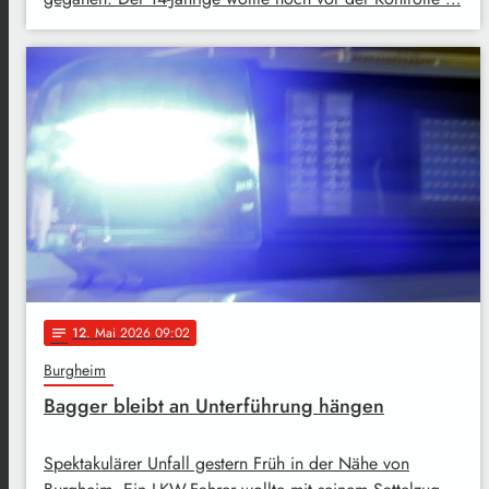
12
. Mai 2026 09:02
notes
Burgheim
Bagger bleibt an Unterführung hängen
Spektakulärer Unfall gestern Früh in der Nähe von