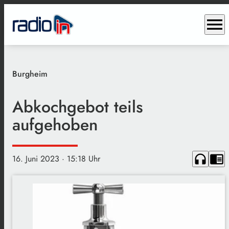
menu
Burgheim
Abkochgebot teils
aufgehoben
headphones
chrome_reader_mode
16. Juni 2023
· 15:18 Uhr