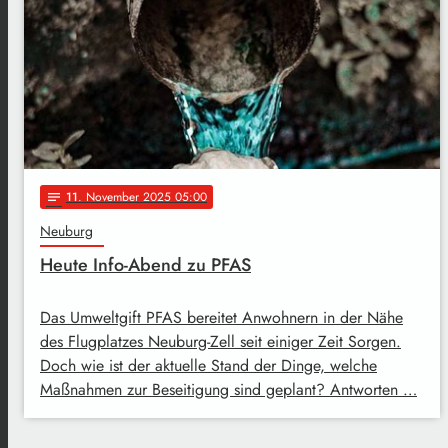
11
. November 2025 05:00
notes
Neuburg
Heute Info-Abend zu PFAS
Das Umweltgift PFAS bereitet Anwohnern in der Nähe
des Flugplatzes Neuburg-Zell seit einiger Zeit Sorgen.
Doch wie ist der aktuelle Stand der Dinge, welche
Maßnahmen zur Beseitigung sind geplant? Antworten …