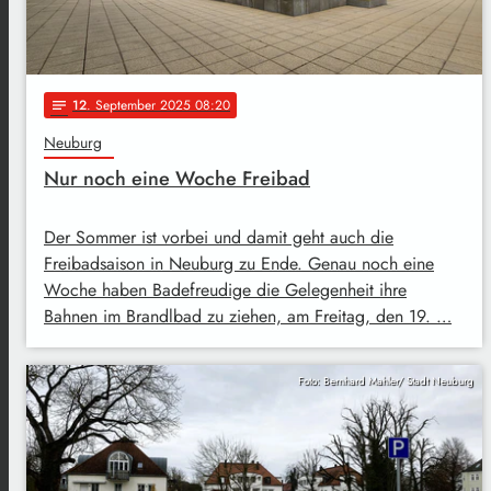
12
. September 2025 08:20
notes
Neuburg
Nur noch eine Woche Freibad
Der Sommer ist vorbei und damit geht auch die
Freibadsaison in Neuburg zu Ende. Genau noch eine
Woche haben Badefreudige die Gelegenheit ihre
Bahnen im Brandlbad zu ziehen, am Freitag, den 19. …
Foto: Bernhard Mahler/ Stadt Neuburg