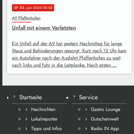
03
. Juni 2026 05:02
notes
A9 Pfaffenhofen
Unfall mit einem Verletzten
Ein Unfall auf der A9 hat gestern Nachmittag für lange
Staus und Behinderungen gesorgt. Kurz nach 13 Uhr kam
ein Autofahrer nach der Ausfahrt Pfaffenhofen zu weit
nach links und fuhr in die Leitplanke. Nach ersten …
Startseite
Service
Nachrichten
Gastro Lounge
Lokalreporter
Gutscheinwelt
Tipps und Infos
Radio IN App