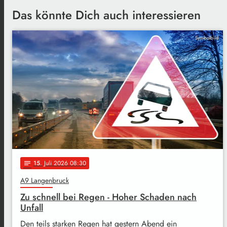
Das könnte Dich auch interessieren
Symbolbild
15
. Juli 2026 08:30
notes
A9 Langenbruck
Zu schnell bei Regen - Hoher Schaden nach
Unfall
Den teils starken Regen hat gestern Abend ein