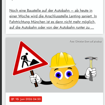
Noch eine Baustelle auf der Autobahn – ab heute in
einer Woche wird die Anschlussstelle Lenting saniert. In
Fahrtrichtung München ist es dann nicht mehr möglich,
auf die Autobahn oder von der Autobahn runter zu …
Foto: Christian Dorn auf pixabay
15
. Juni 2026 04:50
notes