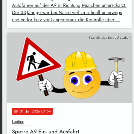
Autofahrer auf der A9 in Richtung München unterschätzt.
Der 33-Jährige war bei Nässe viel zu schnell unterwegs
und verlor kurz vor Langenbruck die Kontrolle über …
Foto: Christian Dorn auf pixabay
31
. Juli 2026 04:54
notes
Lenting
Sperre A9 Ein- und Ausfahrt