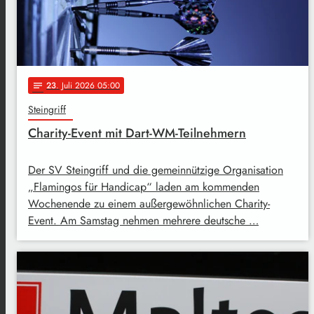
23
. Juli 2026 05:00
notes
Steingriff
Charity-Event mit Dart-WM-Teilnehmern
Der SV Steingriff und die gemeinnützige Organisation
„Flamingos für Handicap“ laden am kommenden
Wochenende zu einem außergewöhnlichen Charity-
Event. Am Samstag nehmen mehrere deutsche …