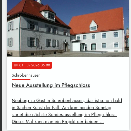
01
. Juli 2026 05:00
notes
Schrobenhausen
Neue Ausstellung im Pflegschloss
Neuburg zu Gast in Schrobenhausen, das ist schon bald
in Sachen Kunst der Fall. Am kommenden Sonntag
startet die nächste Sonderausstellung im Pflegschloss.
Dieses Mal kann man ein Projekt der beiden …