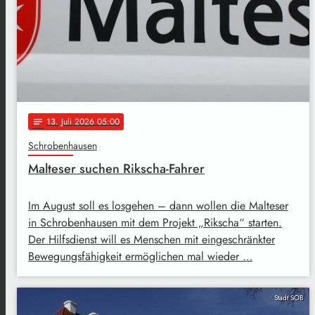
13
. Juli 2026 05:00
notes
Schrobenhausen
Malteser suchen Rikscha-Fahrer
Im August soll es losgehen – dann wollen die Malteser
in Schrobenhausen mit dem Projekt „Rikscha“ starten.
Der Hilfsdienst will es Menschen mit eingeschränkter
Bewegungsfähigkeit ermöglichen mal wieder …
Stadt SOB