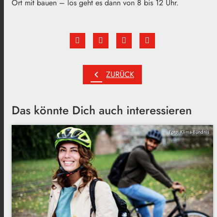
Ort mit bauen – los geht es dann von 8 bis 12 Uhr.
chevron_left
ZURÜCK
Das könnte Dich auch interessieren
Foto: Klima-Bündnis