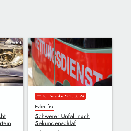
Symbolbild
18
. Dezember 2025 08:24
notes
Rohrenfels
cht
Schwerer Unfall nach
ertem
Sekundenschlaf