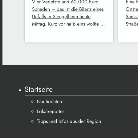
Vier Verletzte und 60.000 Euro
Eine 
Schaden – das ist die Bilanz eines
Ortst
Unfalls in Stengelheim heute
Samst
Mittag. Kurz vor halb eins wollte …
Straß
Startseite
Nachrichten
Lokalreporter
Tipps und Infos aus der Region