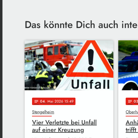
Das könnte Dich auch inte
04
. Mai 2026 15:49
0
notes
notes
Stengelheim
Oberh
Vier Verletzte bei Unfall
Anhä
auf einer Kreuzung
trif