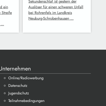
Sekundenschlaf ist gestern der
d ein
Auslöser für einen schweren Unfall
 Streife
bei Rohrenfels im Landkreis
Neuburg-Schrobenhausen …
n …
Unternehmen
Online/Radiowerbung
Datenschutz
Jugendschutz
Teilnahmebedingungen