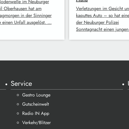
Bodenwelle im Neuburger
eil Oberhausen hat am
Verletzungen im Gesicht un
agmorgen in der Sinninger
kaputtes Auto – so hat eine
e einen Unfall ausgelöst. …
der Neuburger Polizei
Sonntagnacht einen junge
Service
Gastro Lounge
Gutscheinwelt
Radio IN App
Verkehr/Blitzer