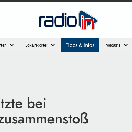
Tipps & Infos
hten
Lokalreporter
Podcasts
tzte bei
lzusammenstoß