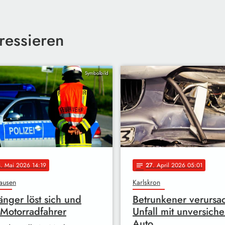
ressieren
Symbolbild
3
. Mai 2026 14:19
27
. April 2026 05:01
notes
ausen
Karlskron
nger löst sich und
Betrunkener verursa
ft Motorradfahrer
Unfall mit unversich
Auto