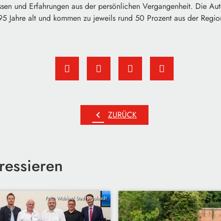
nissen und Erfahrungen aus der persönlichen Vergangenheit. Die Au
95 Jahre alt und kommen zu jeweils rund 50 Prozent aus der Regio
chevron_left
ZURÜCK
ressieren
Foto: Wobker/ Stadt Ingolstadt