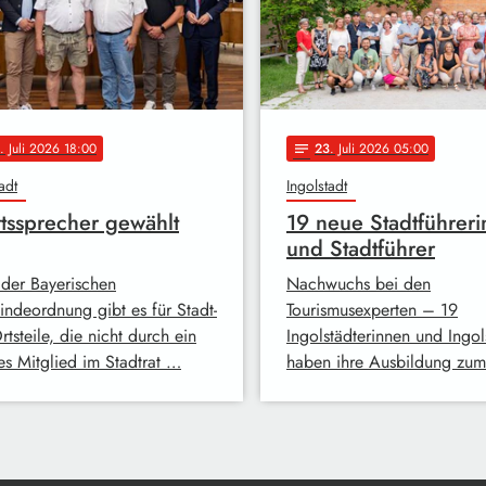
. Juli 2026 18:00
23
. Juli 2026 05:00
notes
adt
Ingolstadt
tssprecher gewählt
19 neue Stadtführer
und Stadtführer
der Bayerischen
Nachwuchs bei den
ndeordnung gibt es für Stadt-
Tourismusexperten – 19
tsteile, die nicht durch ein
Ingolstädterinnen und Ingol
es Mitglied im Stadtrat …
haben ihre Ausbildung zu