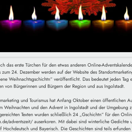
ch das erste Türchen für den etwas anderen Online-Adventskalender
is zum 24. Dezember werden auf der Website des Standortmarketin
hene Weihnachtsgschichtn“ veröffentlicht. Das bedeutet jeden Tag 
en von Bürgerinnen und Bürgern der Region und aus Ingolstadt.
arketing und Tourismus hat Anfang Oktober einen öffentlichen Aufr
um Weihnachten und den Advent in Ingolstadt und der Umgebung 
gereichten Texten wurden schließlich 24 „Gschichtn“ für den Onlin
m.de/adventszeit/ auserkoren. Mit dabei sind winterliche Gedichte u
f Hochdeutsch und Bayerisch. Die Geschichten sind teils erfunden 