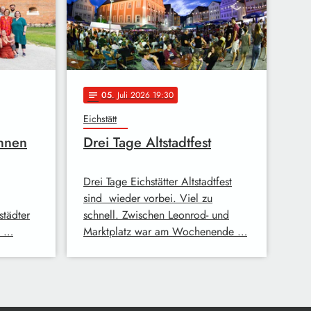
05
. Juli 2026 19:30
notes
Eichstätt
innen
Drei Tage Altstadtfest
Drei Tage Eichstätter Altstadtfest
sind wieder vorbei. Viel zu
städter
schnell. Zwischen Leonrod- und
m …
Marktplatz war am Wochenende …