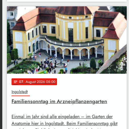
07
. August 2026 05:00
notes
Ingolstadt
Familiensonntag im Arzneipflanzengarten
Einmal im Jahr sind alle eingeladen – im Garten der
Anatomie hier in Ingolstadt. Beim Familiensonntag gibt