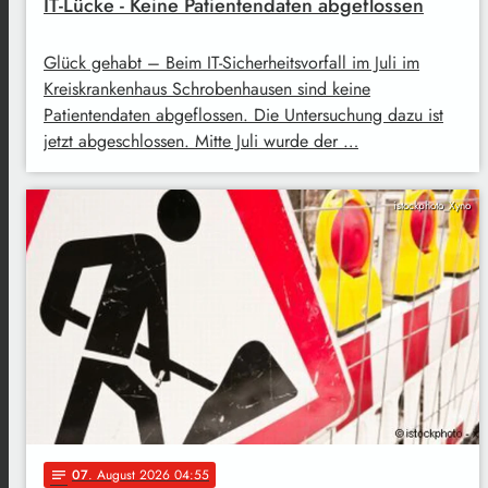
IT-Lücke - Keine Patientendaten abgeflossen
Glück gehabt – Beim IT-Sicherheitsvorfall im Juli im
Kreiskrankenhaus Schrobenhausen sind keine
Patientendaten abgeflossen. Die Untersuchung dazu ist
jetzt abgeschlossen. Mitte Juli wurde der …
istockphoto_Xyno
07
. August 2026 04:55
notes