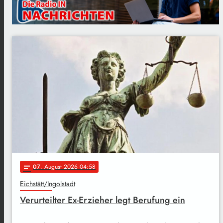
07
. August 2026 04:58
notes
Eichstätt/Ingolstadt
Verurteilter Ex-Erzieher legt Berufung ein