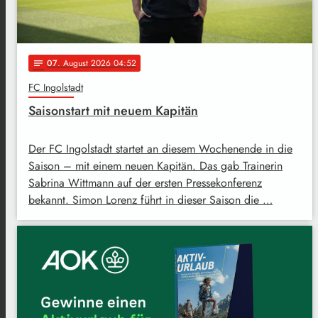
07
. August 2026 04:52
notes
FC Ingolstadt
Saisonstart mit neuem Kapitän
Der FC Ingolstadt startet an diesem Wochenende in die
Saison – mit einem neuen Kapitän. Das gab Trainerin
Sabrina Wittmann auf der ersten Pressekonferenz
bekannt. Simon Lorenz führt in dieser Saison die …