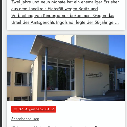
Zwei Jahre und neun Monate hat ein ehemaliger Erzieher
aus dem Landkreis Eichstätt wegen Besitz und
Verbreitung von Kinderpornos bekommen. Gegen das
Urteil des Amtsgerichts Ingolstadt legte der 58-Jährige …
07
. August 2026 04:56
notes
Schrobenhausen