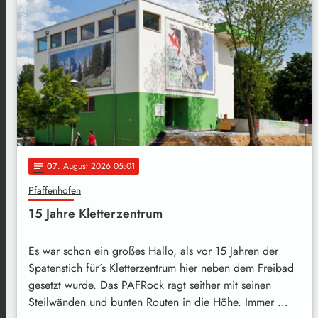
07
. August 2026 05:01
notes
Pfaffenhofen
15 Jahre Kletterzentrum
Es war schon ein großes Hallo, als vor 15 Jahren der
Spatenstich für´s Kletterzentrum hier neben dem Freibad
gesetzt wurde. Das PAFRock ragt seither mit seinen
Steilwänden und bunten Routen in die Höhe. Immer …