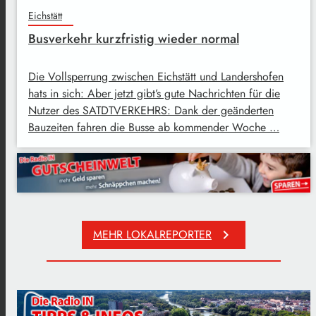
Eichstätt
Busverkehr kurzfristig wieder normal
Die Vollsperrung zwischen Eichstätt und Landershofen
hats in sich: Aber jetzt gibt’s gute Nachrichten für die
Nutzer des SATDTVERKEHRS: Dank der geänderten
Bauzeiten fahren die Busse ab kommender Woche …
MEHR LOKALREPORTER
keyboard_arrow_right