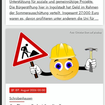
Unterstützung für soziale und gemeinnützige Projekte.
Die Bürgerstiftung hier in Ingolstadt hat Geld im Rahmen
der Sommerausschüttung verteilt. Insgesamt 27.000 Euro
waren es, davon profitieren unter anderem die Uni für …
Foto: Christian Dorn auf pixabay
07
. August 2026 05:00
notes
Schrobenhausen