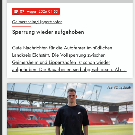
07
. August 2026 04:53
notes
Gaimersheim/Lippertshofen
Sperrung wieder aufgehoben
Gute Nachrichten für die Autofahrer im südlichen
Landkreis Eichstätt. Die Vollsperrung zwischen
Gaimersheim und Lippertshofen ist schon wieder
aufgehoben. Die Bauarbeiten sind abgeschlossen. Ab …
Foto: FC Ingolstadt