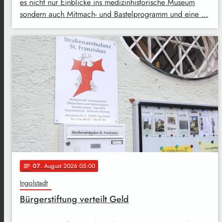
es nicht nur Einblicke ins medizinhistorische Museum
sondern auch Mitmach- und Bastelprogramm und eine …
07
. August 2026 05:00
notes
Ingolstadt
Bürgerstiftung verteilt Geld