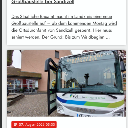
Großbaustelle bei Sandizell
Das Staatliche Bauamt macht im Landkreis eine neue
Großbaustelle auf – ab dem kommenden Montag wird
die Ortsdurchfahrt von Sandizell gesperrt. Hier muss
saniert werden. Der Grund: Bis zum Waldbeginn …
Foto: Schmidt/ Stadt Eichstätt
07
. August 2026 05:00
notes